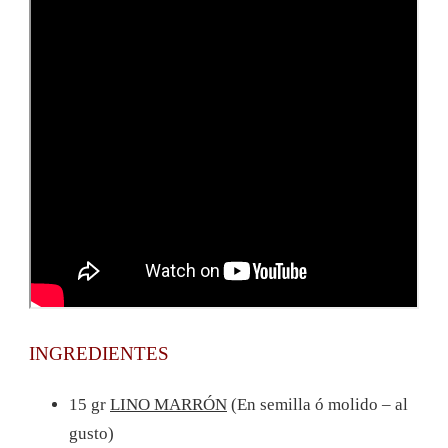
INGREDIENTES
15 gr
LINO MARRÓN
(En semilla ó molido – al
gusto)