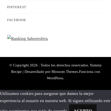
PINTEREST
FACEBOOK
© Copyright 2026
. Todos los derechos reservados.
Yummy
Recipe | Desarrollado por
Blossom Themes
.Funciona con
WordPress
.
Utilizamos cookies para asegurar que damos la mejor
experiencia al usuario en nuestra web. Si sigues utilizando este
sitio asumiremos que estás de acuerdo.
ACEPTO